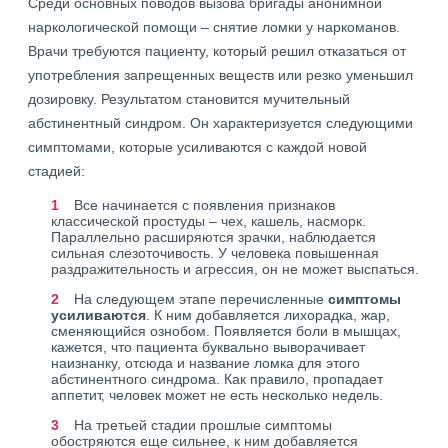
Среди основных поводов вызова бригады анонимной
наркологической помощи – снятие ломки у наркоманов.
Врачи требуются пациенту, который решил отказаться от
употребления запрещенных веществ или резко уменьшил
дозировку. Результатом становится мучительный
абстинентный синдром. Он характеризуется следующими
симптомами, которые усиливаются с каждой новой
стадией:
Все начинается с появления признаков
классической простуды – чех, кашель, насморк.
Параллельно расширяются зрачки, наблюдается
сильная слезоточивость. У человека повышенная
раздражительность и агрессия, он не может выспаться.
На следующем этапе перечисленные
симптомы
усиливаются
. К ним добавляется лихорадка, жар,
сменяющийся ознобом. Появляется боли в мышцах,
кажется, что пациента буквально выворачивает
наизнанку, отсюда и название ломка для этого
абстинентного синдрома. Как правило, пропадает
аппетит, человек может не есть несколько недель.
На третьей стадии прошлые симптомы
обостряются еще сильнее, к ним добавляется