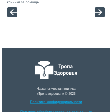
клиники за помощь.
вый
отн
Наркологическая клиника
«Тропа здоровья» © 2026
Политика конфиденциальности
Политика обработки персональных данных