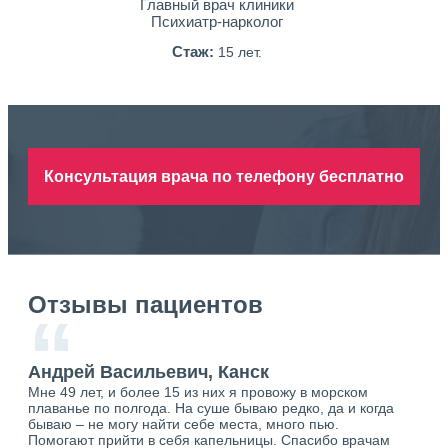
Главный врач клиники
Психиатр-нарколог
Стаж:
15 лет.
Консультация врача по телефону бесплатно
Отзывы пациентов
“
к
Андрей Васильевич, Канск
Ан
Мне 49 лет, и более 15 из них я провожу в морском
Хоч
о.
плаванье по полгода. На суше бываю редко, да и когда
тол
ю.
бываю – не могу найти себе места, много пью.
себя
Помогают прийти в себя капельницы. Спасибо врачам
свя