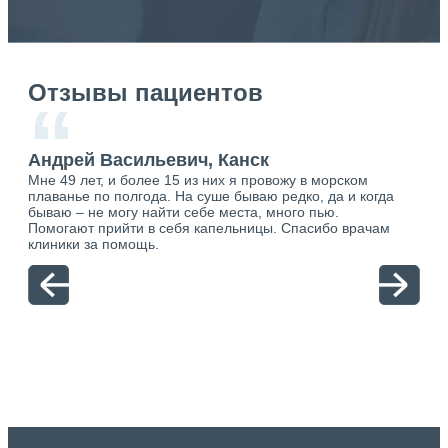
Отзывы пациентов
“
к
Андрей Васильевич, Канск
Ан
Мне 49 лет, и более 15 из них я провожу в морском
Хоч
о.
плаванье по полгода. На суше бываю редко, да и когда
тол
ю.
бываю – не могу найти себе места, много пью.
себя
Помогают прийти в себя капельницы. Спасибо врачам
свя
клиники за помощь.
вый
отн