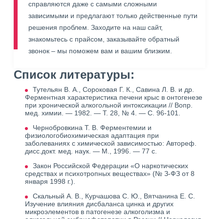
справляются даже с самыми сложными
зависимыми и предлагают только действенные пути
решения проблем. Заходите на наш сайт,
знакомьтесь с прайсом, заказывайте обратный
звонок – мы поможем вам и вашим близким.
Список литературы:
Тутельян В. А., Сороковая Г. К., Савина Л. В. и др.
Ферментная характеристика печени крыс в онтогенезе
при хронической алкогольной интоксикации // Вопр.
мед. химии. — 1982. — Т. 28, № 4. — С. 96-101.
Чернобровкина Т. В. Ферментемии и
физиологобиохимическая адаптация при
заболеваниях с химической зависимостью: Автореф.
дисс.докт. мед. наук. — М., 1996. — 77 с.
Закон Российской Федерации «О наркотических
средствах и психотропных веществах» (№ З-ФЗ от 8
января 1998 г.).
Скальный А. В., Курчашова С. Ю., Вятчанина Е. С.
Изучение влияния дисбаланса цинка и других
микроэлементов в патогенезе алкоголизма и