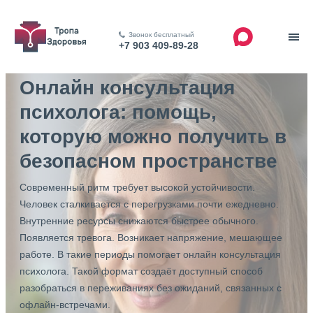
Звонок бесплатный
+7 903 409-89-28
Онлайн консультация
психолога: помощь,
которую можно получить в
безопасном пространстве
Современный ритм требует высокой устойчивости.
Человек сталкивается с перегрузками почти ежедневно.
Внутренние ресурсы снижаются быстрее обычного.
Появляется тревога. Возникает напряжение, мешающее
работе. В такие периоды помогает онлайн консультация
психолога. Такой формат создаёт доступный способ
разобраться в переживаниях без ожиданий, связанных с
офлайн-встречами.