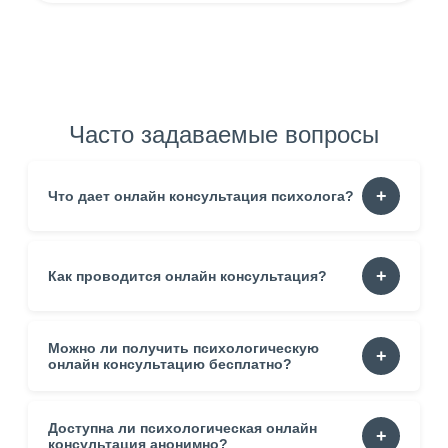
Часто задаваемые вопросы
Что дает онлайн консультация психолога?
Она помогает понять собственные реакции. Уменьшает
Как проводится онлайн консультация?
тревогу. Формирует устойчивость. Создаёт пространство
для честного разговора.
Можно ли получить психологическую
Процесс строится в спокойном темпе. Встреча проходит
через видео, аудио или переписку. Специалист
онлайн консультацию бесплатно?
подстраивается под состояние клиента.
Доступна ли психологическая онлайн
Да. Некоторые сервисы предлагают пробные сессии.
Такой формат помогает оценить стиль работы.
консультация анонимно?