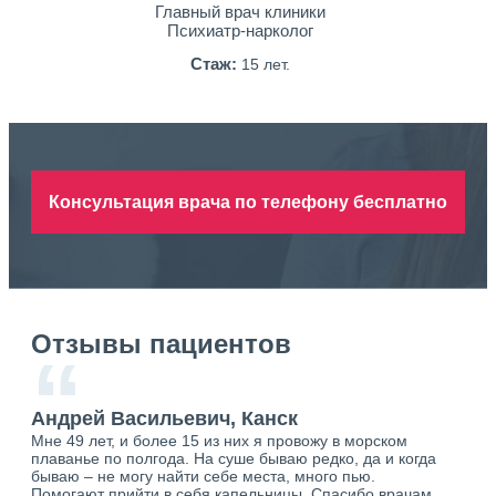
Главный врач клиники
Психиатр-нарколог
Стаж:
15 лет.
Консультация врача по телефону бесплатно
Отзывы пациентов
“
к
Андрей Васильевич, Канск
Ан
Мне 49 лет, и более 15 из них я провожу в морском
Хоч
о.
плаванье по полгода. На суше бываю редко, да и когда
тол
ю.
бываю – не могу найти себе места, много пью.
себя
Помогают прийти в себя капельницы. Спасибо врачам
свя