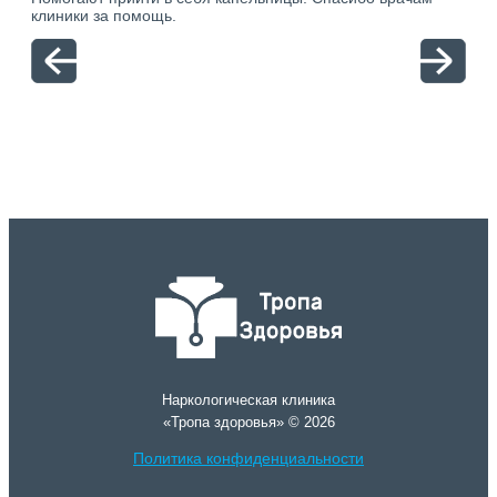
клиники за помощь.
вый
отн
Наркологическая клиника
«Тропа здоровья» © 2026
Политика конфиденциальности