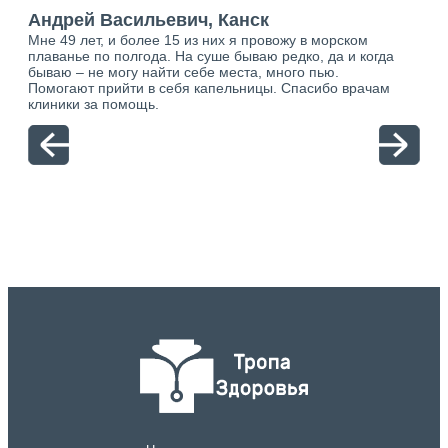
“
к
Андрей Васильевич, Канск
Ан
Мне 49 лет, и более 15 из них я провожу в морском
Хоч
о.
плаванье по полгода. На суше бываю редко, да и когда
тол
ю.
бываю – не могу найти себе места, много пью.
себя
Помогают прийти в себя капельницы. Спасибо врачам
свя
клиники за помощь.
вый
отн