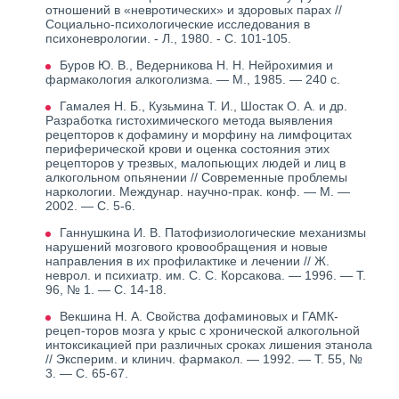
отношений в «невротических» и здоровых парах //
Социально-психологические исследования в
психоневрологии. - Л., 1980. - С. 101-105.
Буров Ю. В., Ведерникова Н. Н. Нейрохимия и
фармакология алкоголизма. — М., 1985. — 240 с.
Гамалея Н. Б., Кузьмина Т. И., Шостак О. А. и др.
Разработка гистохимического метода выявления
рецепторов к дофамину и морфину на лимфоцитах
периферической крови и оценка состояния этих
рецепторов у трезвых, малопьющих людей и лиц в
алкогольном опьянении // Современные проблемы
наркологии. Междунар. научно-прак. конф. — М. —
2002. — С. 5-6.
Ганнушкина И. В. Патофизиологические механизмы
нарушений мозгового кровообращения и новые
направления в их профилактике и лечении // Ж.
неврол. и психиатр. им. С. С. Корсакова. — 1996. — Т.
96, № 1. — С. 14-18.
Векшина Н. А. Свойства дофаминовых и ГАМК-
рецеп-торов мозга у крыс с хронической алкогольной
интоксикацией при различных сроках лишения этанола
// Эксперим. и клинич. фармакол. — 1992. — Т. 55, №
3. — С. 65-67.