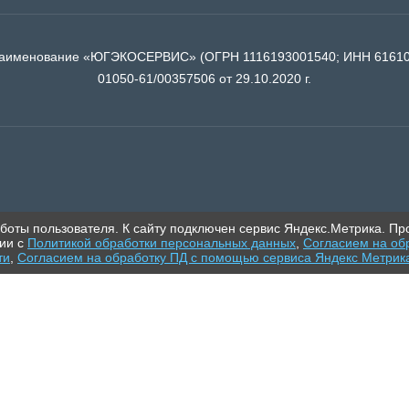
 наименование «ЮГЭКОСЕРВИС» (ОГРН 1116193001540; ИНН 6161060
01050-61/00357506 от 29.10.2020 г.
боты пользователя. К сайту подключен сервис Яндекс.Метрика. Пр
вии с
Политикой обработки персональных данных
,
Согласием на об
ти
,
Согласием на обработку ПД с помощью сервиса Яндекс Метрик