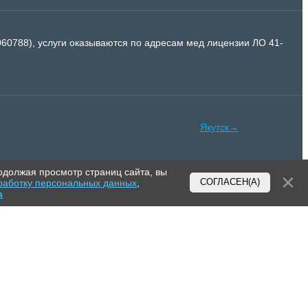
788), услуги оказываются по адресам мед лицензии ЛО 41-
Якутск→
одолжая просмотр страниц сайта, вы
работку персональных данных
,
СОГЛАСЕН(А)
а