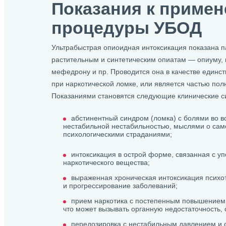
Показания к приме
процедуры УБОД
Ультрабыстрая опиоидная интоксикация показана 
растительным и синтетическим опиатам — опиуму, м
мефедрону и пр. Проводится она в качестве единст
при наркотической ломке, или является частью пол
Показаниями становятся следующие клинические с
абстинентный синдром (ломка) с болями во в
нестабильной нестабильностью, мыслями о сам
психологическими страданиями;
интоксикация в острой форме, связанная с у
наркотического вещества;
выраженная хроническая интоксикация псих
и прогрессирование заболеваний;
прием наркотика с постепенным повышением 
что может вызывать органную недостаточность, 
передозировка с нестабильным давлением и 