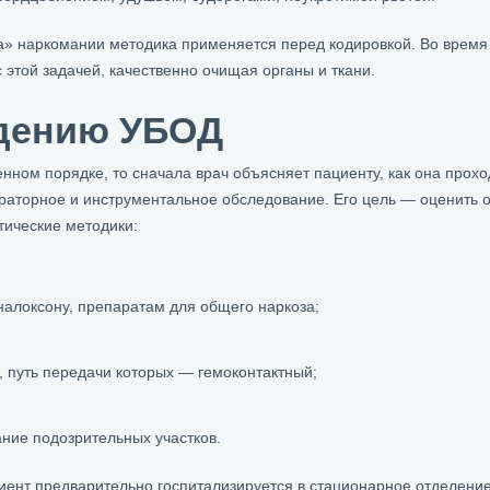
а» наркомании методика применяется перед кодировкой. Во время 
 этой задачей, качественно очищая органы и ткани.
едению УБОД
нном порядке, то сначала врач объясняет пациенту, как она проход
раторное и инструментальное обследование. Его цель — оценить 
ические методики:
 налоксону, препаратам для общего наркоза;
 путь передачи которых — гемоконтактный;
ние подозрительных участков.
циент предварительно госпитализируется в стационарное отделени