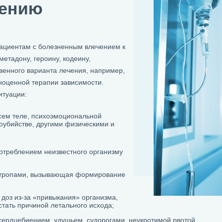
нению
пациентам с болезненным влечением к
етадону, героину, кодеину,
венного варианта лечения, например,
ноценной терапии зависимости.
итуации:
сем теле, психоэмоциональной
оубийстве, другими физическими и
потреблением неизвестного организму
отропами, вызывающая формирование
доз из-за «привыкания» организма,
стать причиной летального исхода;
сердцебиением, удушьем, судорогами, неукротимой рвотой.