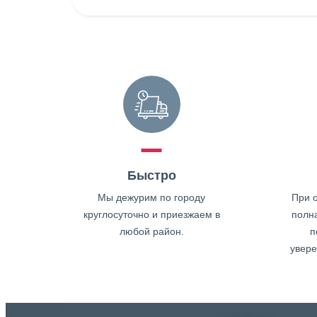
Быстро
Мы дежурим по городу
При о
круглосуточно и приезжаем в
полн
любой район.
п
увере