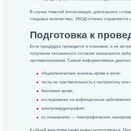
В случае тяжелой интоксикации, длительного «стаж
следовых количествах. УБОД отлично справляется с
Подготовка к пров
Если процедура проводится в плановом, а не экстре
получения письменного согласия назначается лабо
противопоказания. Самые информативные диагност
общеклинические анализы крови и мочи;
тесты на чувствительность к налтрексону или
биохимия крови;
исследование на инфекционные заболевания,
электрокардиография;
по показаниям — томографическое сканирова
К общей анестезии также нужно подготовиться. Па