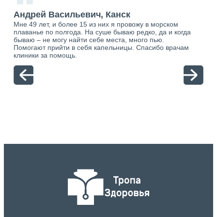
“
к
Андрей Васильевич, Канск
Ан
Мне 49 лет, и более 15 из них я провожу в морском
Хоч
о.
плаванье по полгода. На суше бываю редко, да и когда
тол
ю.
бываю – не могу найти себе места, много пью.
себя
Помогают прийти в себя капельницы. Спасибо врачам
свя
клиники за помощь.
вый
отн